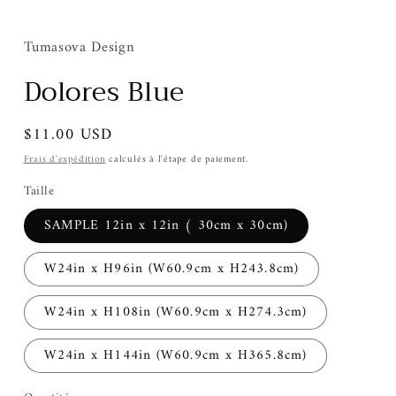
Tumasova Design
Dolores Blue
Prix
$11.00 USD
habituel
Frais d'expédition
calculés à l'étape de paiement.
Taille
SAMPLE 12in x 12in ( 30cm x 30cm)
W24in x H96in (W60.9cm x H243.8cm)
W24in x H108in (W60.9cm x H274.3cm)
W24in x H144in (W60.9cm x H365.8cm)