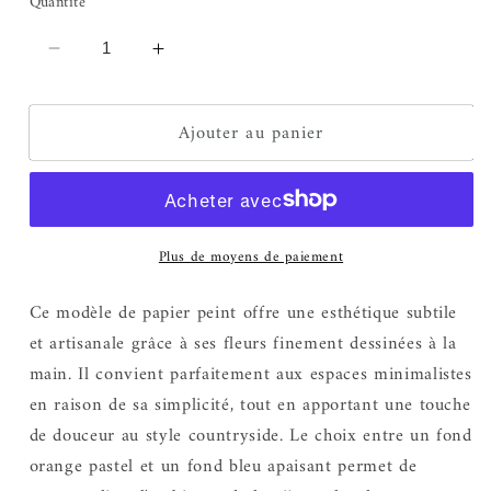
Quantité
Réduire
Augmenter
la
la
quantité
quantité
Ajouter au panier
de
de
Dolores
Dolores
Blue
Blue
Plus de moyens de paiement
Ce modèle de papier peint offre une esthétique subtile
et artisanale grâce à ses fleurs finement dessinées à la
main. Il convient parfaitement aux espaces minimalistes
en raison de sa simplicité, tout en apportant une touche
de douceur au style countryside. Le choix entre un fond
orange pastel et un fond
bleu apaisant permet de